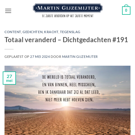
Ga
0
naar
inhoud
CONTENT
,
GEDICHTEN
,
KRACHT
,
TEGENSLAG
Totaal veranderd – Dichtgedachten #191
GEPLAATST OP
27 MEI 2024
DOOR
MARTIN GIJZEMIJTER
27
mei