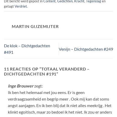
Dit bericht werd gepost in
Content
,
Gedichten
,
Kracht
,
Tegenslag
en
getagt
Verdriet
.
MARTIN GIJZEMIJTER
De klok – Dichtgedachten
Venijn – Dichtgedachten #249
#491
11 REACTIES OP “
TOTAAL VERANDERD –
DICHTGEDACHTEN #191
”
Inge Brouwer
zegt:
Ik ben het helemaal met jou eens. Er is geen
verdraagzaamheid en begrip meer . Ook mij kan dat soms
angst aanjagen. En ik ben blij dat ik niet alles meekrijg . Het
klinkt egoitisch, maar zo bedoel ik het niet. Ik zou er anders