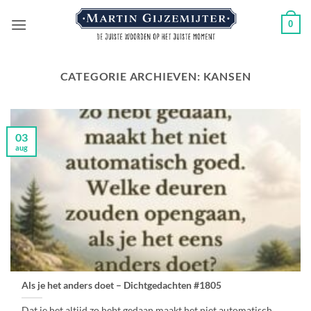
Ga
0
naar
inhoud
CATEGORIE ARCHIEVEN:
KANSEN
03
aug
Als je het anders doet – Dichtgedachten #1805
Dat je het altijd zo hebt gedaan,maakt het niet automatisch