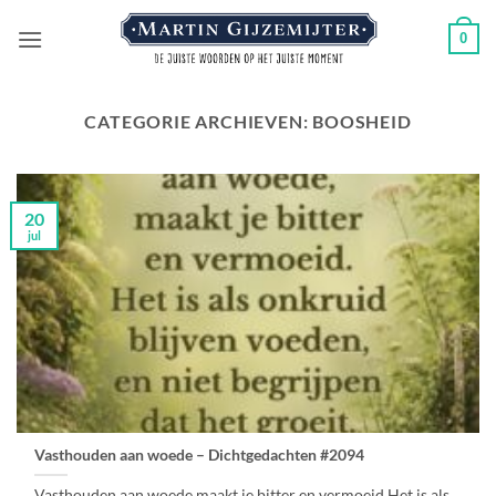
Ga
0
naar
inhoud
CATEGORIE ARCHIEVEN:
BOOSHEID
20
jul
Vasthouden aan woede – Dichtgedachten #2094
Vasthouden aan woede,maakt je bitter en vermoeid.Het is als