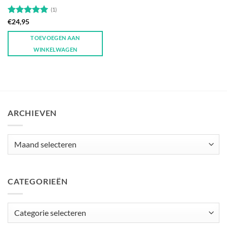
(1)
Gewaardeerd
€
24,95
5
uit 5
TOEVOEGEN AAN
WINKELWAGEN
ARCHIEVEN
Archieven
CATEGORIEËN
Categorieën