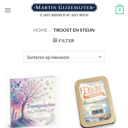
Ga
0
naar
inhoud
HOME
/
TROOST EN STEUN
FILTER