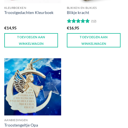
KLEURBOEKEN
BLIKKEN EN BLIKJES
Troostgedachten Kleurboek
Blikje kracht
(12)
Gewaardeerd
€
14,95
€
16,95
4.91
uit 5
TOEVOEGEN AAN
TOEVOEGEN AAN
WINKELWAGEN
WINKELWAGEN
AANBIEDINGEN
Troostengeltje Opa