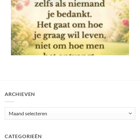
gr
–
Di
#
2 
1 
ARCHIEVEN
CATEGORIEËN