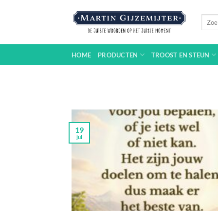
Ga
naar
Zoeke
naar:
inhoud
HOME
PRODUCTEN
TROOST EN STEUN
19
jul