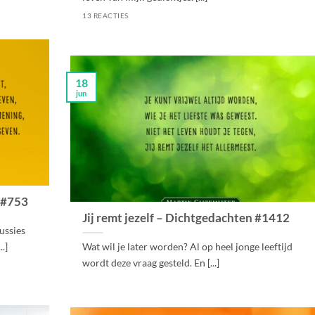
13 REACTIES
18
jun
 #753
Jij remt jezelf – Dichtgedachten #1412
cussies
.]
Wat wil je later worden? Al op heel jonge leeftijd
wordt deze vraag gesteld. En [...]