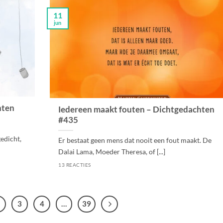
11
jun
hten
Iedereen maakt fouten – Dichtgedachten
#435
edicht,
Er bestaat geen mens dat nooit een fout maakt. De
Dalai Lama, Moeder Theresa, of [...]
13 REACTIES
3
4
…
39