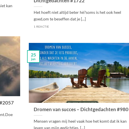
Dichtgedachten #1722
niet kan
Het hoeft niet altijd beter hè?soms is het ook heel
goed,om te beseffen dat je [...]
1 REACTIE
25
jun
 #2057
Dromen van succes – Dichtgedachten #980
nent.Doe
Mensen vragen mij heel vaak hoe het komt dat ik kan
leven van mijn gedichtjes. [...]