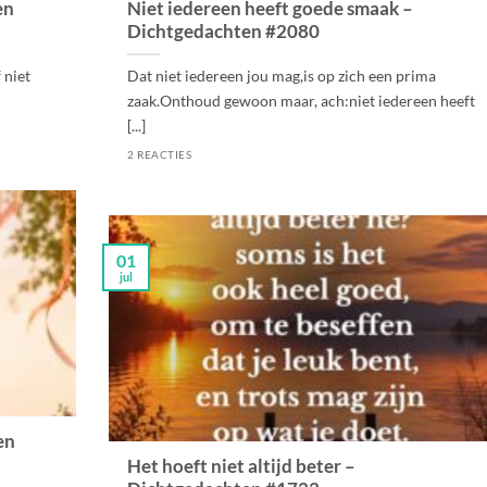
en
Niet iedereen heeft goede smaak –
Dichtgedachten #2080
 niet
Dat niet iedereen jou mag,is op zich een prima
zaak.Onthoud gewoon maar, ach:niet iedereen heeft
[...]
2 REACTIES
01
jul
en
Het hoeft niet altijd beter –