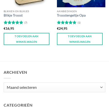
BLIKKEN EN BLIKJES
AANBIEDINGEN
Blikje Troost
Troostengeltje Opa
(7)
(1)
Gewaardeerd
Gewaardeerd
€
16,95
€
24,95
5
uit 5
5
uit 5
TOEVOEGEN AAN
TOEVOEGEN AAN
WINKELWAGEN
WINKELWAGEN
ARCHIEVEN
Archieven
CATEGORIEËN