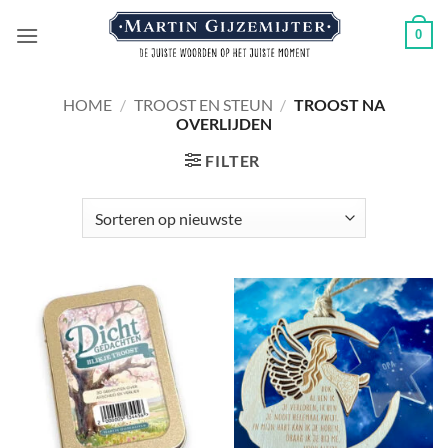
Ga
0
naar
inhoud
HOME
/
TROOST EN STEUN
/
TROOST NA
OVERLIJDEN
FILTER