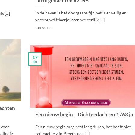
Dichtgedachten #2096
In de haven is het doorgaans fijn,het is er veilig en
s [...]
vertrouwd.Maarja laten we eerlijk [...]
1 REACTIE
17
okt
dachten
Een nieuw begin – Dichtgedachten 1763 ja
 voor
Een nieuw begin mag best lang duren, het hoeft niet
olledig
radicaal te zijn. Steeds een [...]