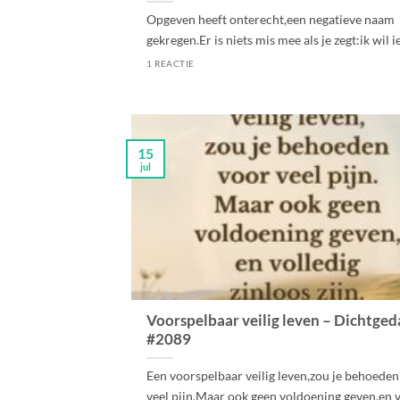
Opgeven heeft onterecht,een negatieve naam
gekregen.Er is niets mis mee als je zegt:ik wil iet
1 REACTIE
15
jul
Voorspelbaar veilig leven – Dichtge
#2089
Een voorspelbaar veilig leven,zou je behoeden
veel pijn.Maar ook geen voldoening geven,en v