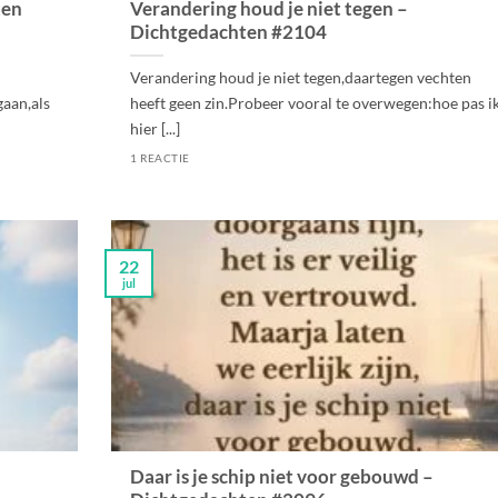
ten
Verandering houd je niet tegen –
Dichtgedachten #2104
Verandering houd je niet tegen,daartegen vechten
aan,als
heeft geen zin.Probeer vooral te overwegen:hoe pas i
hier [...]
1 REACTIE
22
jul
Daar is je schip niet voor gebouwd –