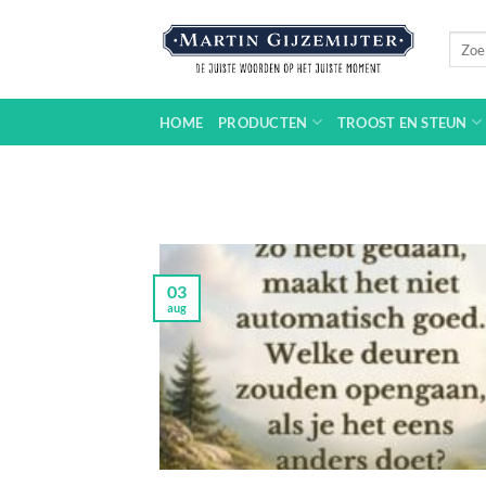
Ga
naar
Zoeke
naar:
inhoud
HOME
PRODUCTEN
TROOST EN STEUN
03
aug