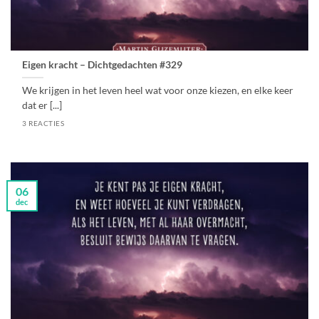
Eigen kracht – Dichtgedachten #329
We krijgen in het leven heel wat voor onze kiezen, en elke keer
dat er [...]
3 REACTIES
06
dec