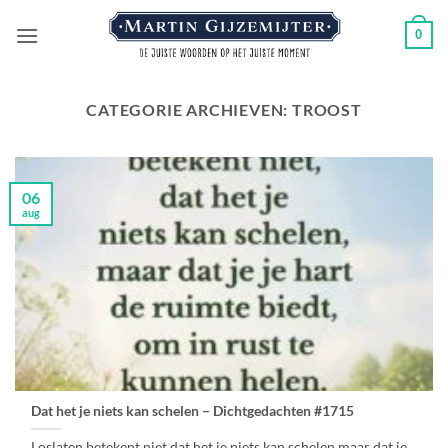
Ga
0
naar
inhoud
CATEGORIE ARCHIEVEN:
TROOST
06
aug
Dat het je niets kan schelen – Dichtgedachten #1715
Loslaten betekent niet,dat het je niets kan schelen,maar dat je