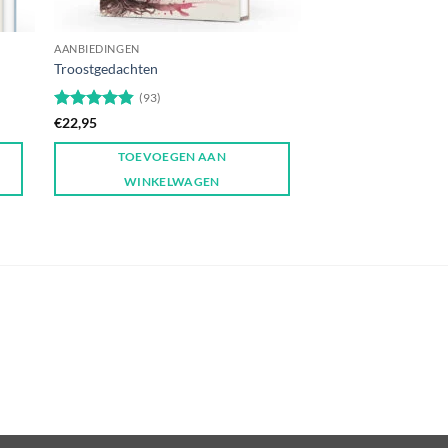
AANBIEDINGEN
Troostgedachten
(93)
Gewaardeerd
€
22,95
4.84
uit 5
TOEVOEGEN AAN
WINKELWAGEN