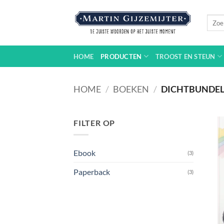
Ga
naar
Zoeke
naar:
inhoud
HOME
PRODUCTEN
TROOST EN STEUN
HOME
/
BOEKEN
/
DICHTBUNDEL
FILTER OP
Ebook
(3)
Paperback
(3)