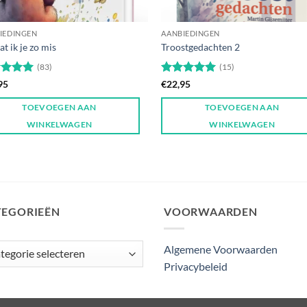
IEDINGEN
AANBIEDINGEN
t ik je zo mis
Troostgedachten 2
(83)
(15)
ardeerd
Gewaardeerd
95
€
22,95
uit 5
5
uit 5
TOEVOEGEN AAN
TOEVOEGEN AAN
WINKELWAGEN
WINKELWAGEN
TEGORIEËN
VOORWAARDEN
gorieën
Algemene Voorwaarden
Privacybeleid