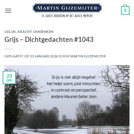
Ga
0
naar
inhoud
GELUK
,
KRACHT
,
OMDENKEN
Grijs – Dichtgedachten #1043
GEPLAATST OP
23 JANUARI 2026
DOOR
MARTIN GIJZEMIJTER
23
jan