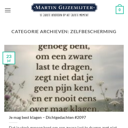
Ga
0
naar
inhoud
CATEGORIE ARCHIEVEN:
ZELFBESCHERMING
23
jul
Je mag best klagen – Dichtgedachten #2097
Dat je sterk genoeg bent,om een zware last te dragen,zegt niet