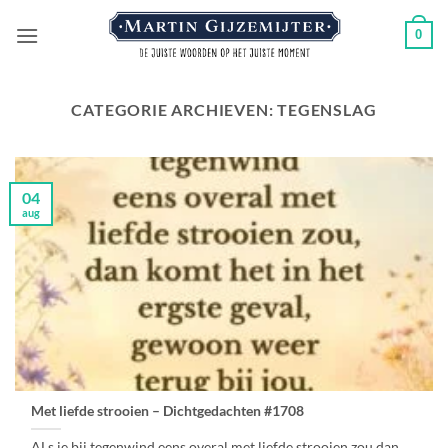
Ga
0
naar
inhoud
CATEGORIE ARCHIEVEN:
TEGENSLAG
04
aug
Met liefde strooien – Dichtgedachten #1708
ALs je bij tegenwind eens overal,met liefde strooien zou,dan