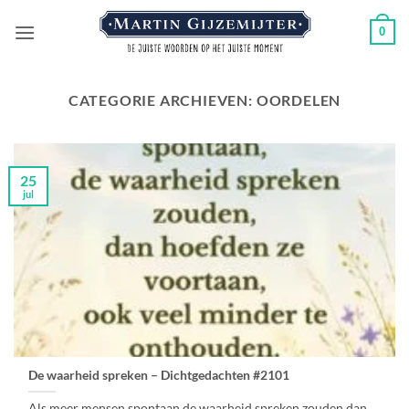
Ga
0
naar
inhoud
CATEGORIE ARCHIEVEN:
OORDELEN
25
jul
De waarheid spreken – Dichtgedachten #2101
Als meer mensen spontaan,de waarheid spreken zouden,dan