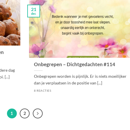
21
dec
en
Onbegrepen – Dichtgedachten #114
ndere dag
Onbegrepen worden is pijnlijk. Er is niets moeilijker
 [...]
dan je verplaatsen in de positie van [...]
8 REACTIES
1
2