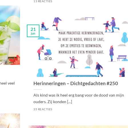
13 REACTIES
21
jun
Herinneringen – Dichtgedachten #250
heel veel
Als kind was ik heel erg bang voor de dood van mijn
ouders. Zij konden [...]
35 REACTIES