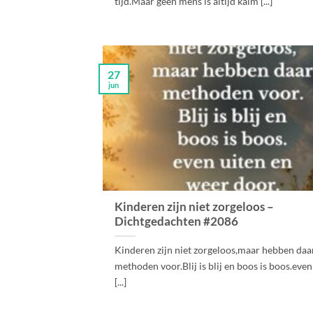
tijd.Maar geen mens is áltijd kalm [...]
27
jun
Kinderen zijn niet zorgeloos –
Dichtgedachten #2086
Kinderen zijn niet zorgeloos,maar hebben daa
methoden voor.Blij is blij en boos is boos.even
[...]