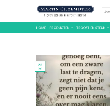
Ga
naar
Zoeke
naar:
inhoud
HOME
PRODUCTEN
TROOST EN STEUN
23
jul