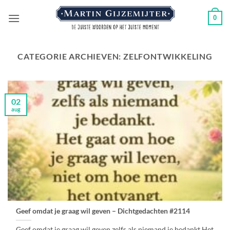
Ga
0
naar
inhoud
CATEGORIE ARCHIEVEN:
ZELFONTWIKKELING
02
aug
Geef omdat je graag wil geven – Dichtgedachten #2114
Geef omdat je graag wil geven,zelfs als niemand je bedankt.Het