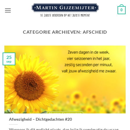
Ga
0
naar
inhoud
CATEGORIE ARCHIEVEN:
AFSCHEID
25
sep
Afwezigheid – Dichtgedachten #20
Wanneer ik dit gedicht plaats, dan krijg ik regelmatig de vraag