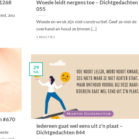
 1268
Woede leidt nergens toe – Dichtgedachten
055
est, zou
Woede en wrok zijn niet constructief. Geef ze niet de
overhand en houd ze binnen [...]
2 REACTIES
29
feb
n #670
Iedereen gaat wel eens uit z’n plaat –
Dichtgedachten 844
eeste