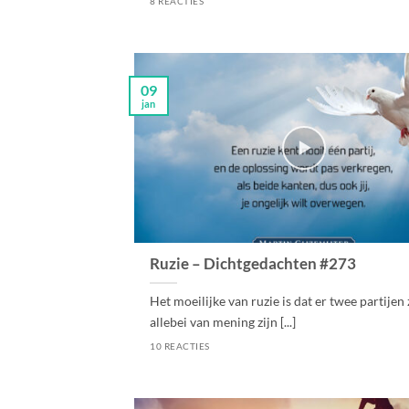
8 REACTIES
09
jan
Ruzie – Dichtgedachten #273
Het moeilijke van ruzie is dat er twee partijen 
allebei van mening zijn [...]
10 REACTIES