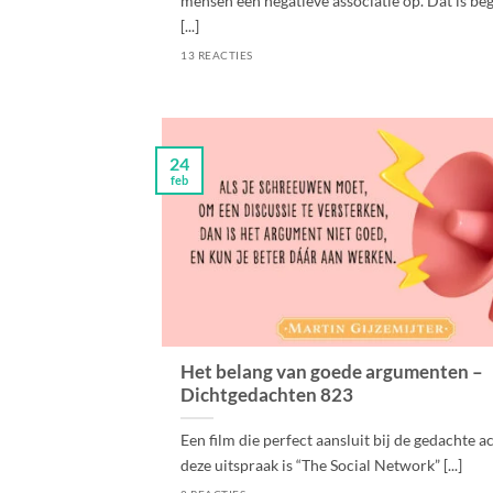
mensen een negatieve associatie op. Dat is begr
[...]
13 REACTIES
24
feb
Het belang van goede argumenten –
Dichtgedachten 823
Een film die perfect aansluit bij de gedachte a
deze uitspraak is “The Social Network” [...]