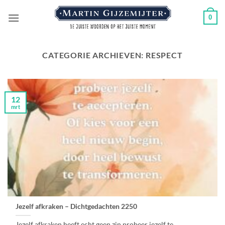
Ga
0
naar
inhoud
CATEGORIE ARCHIEVEN:
RESPECT
12
mrt
Jezelf afkraken – Dichtgedachten 2250
Jezelf afkraken heeft echt geen zin,probeer jezelf te