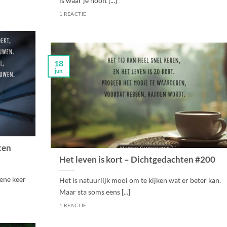
is waar je nooit [...]
1 REACTIE
18
jun
ten
Het leven is kort – Dichtgedachten #200
ene keer
Het is natuurlijk mooi om te kijken wat er beter kan.
Maar sta soms eens [...]
1 REACTIE