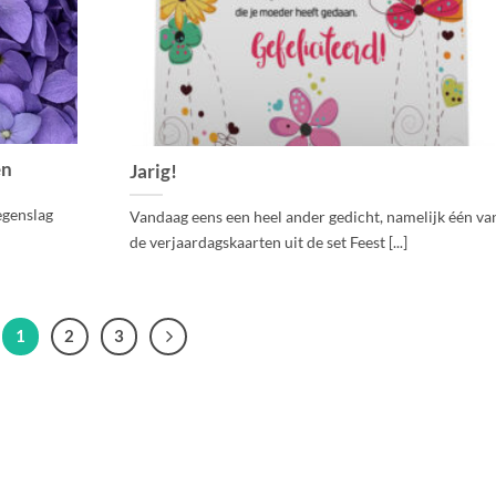
en
Jarig!
egenslag
Vandaag eens een heel ander gedicht, namelijk één va
de verjaardagskaarten uit de set Feest [...]
1
2
3