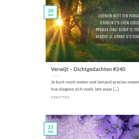
26
mei
Verwijt – Dichtgedachten #240
Je kunt nooit weten wat iemand precies meem
hoe diegene zich voelt. Iets waar [...]
4 REACTIES
21
feb