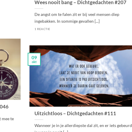
Wees nooit bang – Dichtgedachten #207
De angst om te falen zit er bij veel mensen diep
ingebakken. In sommige gevallen [...]
1 REACTIE
09
okt
#046
Uitzichtloos – Dichtgedachten #111
t mee te
Wanneer je in je allerdiepste dal zit, en er iets gebeur