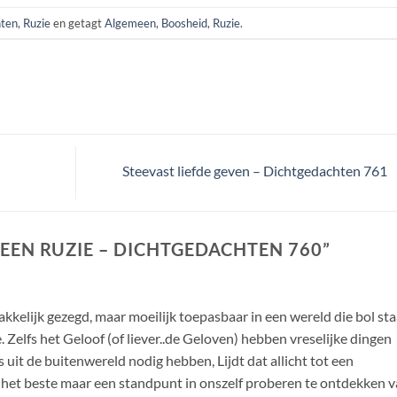
hten
,
Ruzie
en getagt
Algemeen
,
Boosheid
,
Ruzie
.
Steevast liefde geven – Dichtgedachten 761
EEN RUZIE – DICHTGEDACHTEN 760
”
kkelijk gezegd, maar moeilijk toepasbaar in een wereld die bol sta
 Zelfs het Geloof (of liever..de Geloven) hebben vreselijke dingen
uit de buitenwereld nodig hebben, Lijdt dat allicht tot een
et beste maar een standpunt in onszelf proberen te ontdekken 