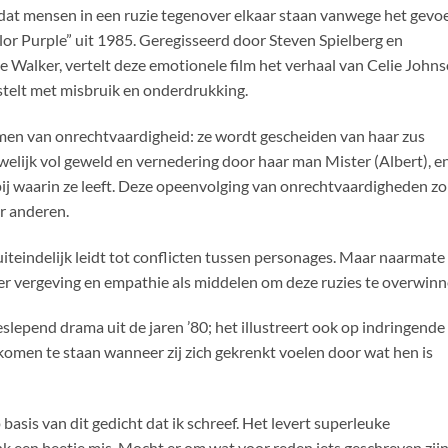
e dat mensen in een ruzie tegenover elkaar staan vanwege het gevo
lor Purple” uit 1985. Geregisseerd door Steven Spielberg en
e Walker, vertelt deze emotionele film het verhaal van Celie Johns
telt met misbruik en onderdrukking.
men van onrechtvaardigheid: ze wordt gescheiden van haar zus
elijk vol geweld en vernedering door haar man Mister (Albert), e
j waarin ze leeft. Deze opeenvolging van onrechtvaardigheden zo
or anderen.
 uiteindelijk leidt tot conflicten tussen personages. Maar naarmate
er vergeving en empathie als middelen om deze ruzies te overwinn
eslepend drama uit de jaren ’80; het illustreert ook op indringende
omen te staan wanneer zij zich gekrenkt voelen door wat hen is
 basis van dit gedicht dat ik schreef. Het levert superleuke
nk een beetje mis. Mocht er om wat voor reden iets geschreven zij