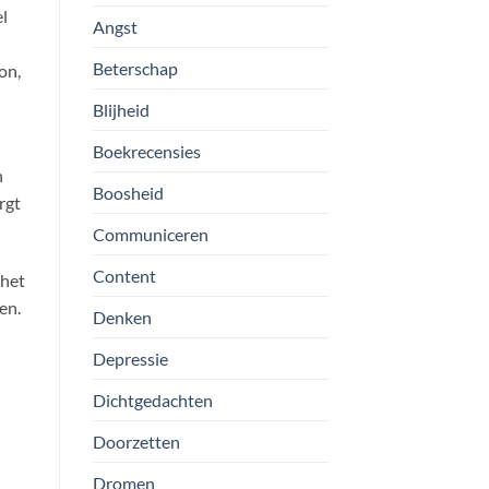
el
Angst
Beterschap
on,
Blijheid
Boekrecensies
n
Boosheid
rgt
Communiceren
Content
 het
en.
Denken
Depressie
Dichtgedachten
Doorzetten
Dromen
n