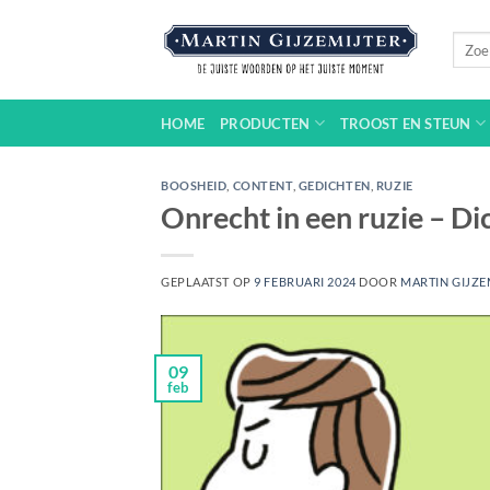
Ga
naar
Zoeke
naar:
inhoud
HOME
PRODUCTEN
TROOST EN STEUN
BOOSHEID
,
CONTENT
,
GEDICHTEN
,
RUZIE
Onrecht in een ruzie – D
GEPLAATST OP
9 FEBRUARI 2024
DOOR
MARTIN GIJZE
09
feb