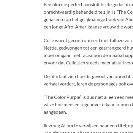
Een film die perfect aansluit bij de gedacht
onrechtvaardig behandeld te zijn, is “The Co
gebaseerd op het gelijknamige boek van Alic
een jonge Afro-Amerikaanse vrouw die wors
Celie wordt geconfronteerd met talloze vor
Nettie, gedwongen tot een gearrangeerd huw
moet omgaan met racisme in de maatschappi
ervoor dat Celie zich steeds meer afsluit vo
De film laat zien hoe dit gevoel van onrecht
verhaal vordert, leren de personages ook ov
“The Color Purple” is dus niet alleen een me
wijze hoe mensen tegenover elkaar kunnen k
aangedaan.
Ik vroeg AI om te verwijzen naar een titel, op
verwijzingen op, alleen soms slaan ze de pla