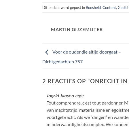
Dit bericht werd gepost in
Boosheid
,
Content
,
Gedic
MARTIN GIJZEMIJTER
Voor de ouder die altijd doorgaat –
Dichtgedachten 757
2 REACTIES OP “
ONRECHT IN 
Ingrid Jansen
zegt:
Tout comprendre, c,est tout pardonner. Ma
van machtstrijd, materialisme en egoistme.
voortgebracht. Als we “dingen” en waardes 
minderwaardigheidscomplex. We kunnen h