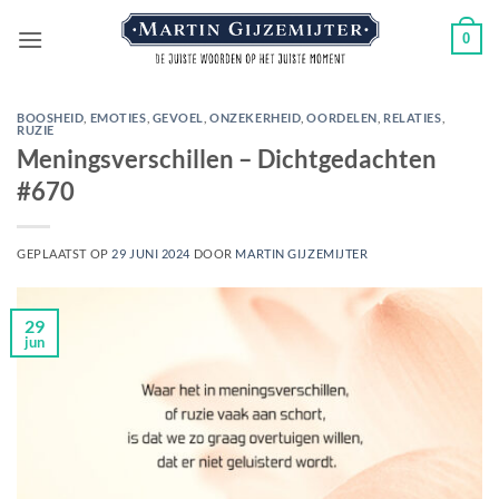
Ga
0
naar
inhoud
BOOSHEID
,
EMOTIES
,
GEVOEL
,
ONZEKERHEID
,
OORDELEN
,
RELATIES
,
RUZIE
Meningsverschillen – Dichtgedachten
#670
GEPLAATST OP
29 JUNI 2024
DOOR
MARTIN GIJZEMIJTER
29
jun