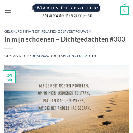
Ga
0
naar
inhoud
GELUK
,
POSITIVITEIT
,
RELATIES
,
ZELFVERTROUWEN
In mijn schoenen – Dichtgedachten #303
GEPLAATST OP
4 JUNI 2026
DOOR
MARTIN GIJZEMIJTER
04
jun