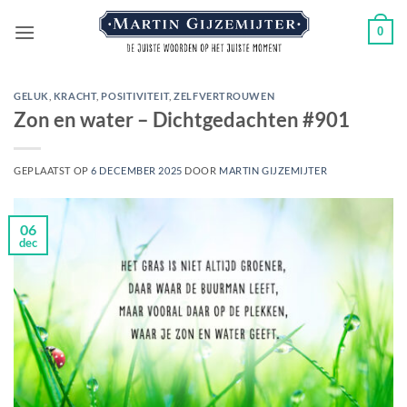
Ga
0
naar
inhoud
GELUK
,
KRACHT
,
POSITIVITEIT
,
ZELFVERTROUWEN
Zon en water – Dichtgedachten #901
GEPLAATST OP
6 DECEMBER 2025
DOOR
MARTIN GIJZEMIJTER
06
dec