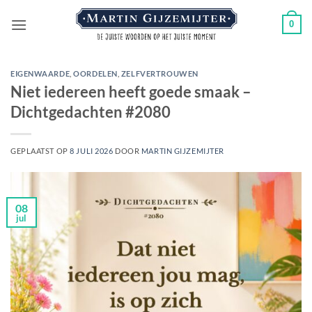
Ga
0
naar
inhoud
EIGENWAARDE
,
OORDELEN
,
ZELFVERTROUWEN
Niet iedereen heeft goede smaak –
Dichtgedachten #2080
GEPLAATST OP
8 JULI 2026
DOOR
MARTIN GIJZEMIJTER
08
jul