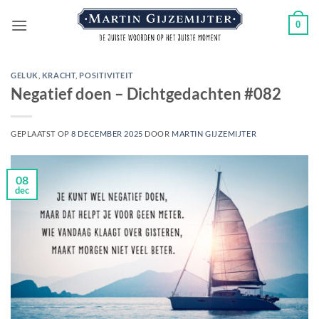
Ga
0
naar
inhoud
GELUK
,
KRACHT
,
POSITIVITEIT
Negatief doen – Dichtgedachten #082
GEPLAATST OP
8 DECEMBER 2025
DOOR
MARTIN GIJZEMIJTER
08
dec