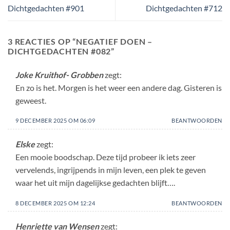
Dichtgedachten #901
Dichtgedachten #712
3 REACTIES OP “
NEGATIEF DOEN –
DICHTGEDACHTEN #082
”
Joke Kruithof- Grobben
zegt:
En zo is het. Morgen is het weer een andere dag. Gisteren is
geweest.
9 DECEMBER 2025 OM 06:09
BEANTWOORDEN
Elske
zegt:
Een mooie boodschap. Deze tijd probeer ik iets zeer
vervelends, ingrijpends in mijn leven, een plek te geven
waar het uit mijn dagelijkse gedachten blijft….
8 DECEMBER 2025 OM 12:24
BEANTWOORDEN
Henriette van Wensen
zegt: