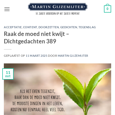
Ga
0
naar
inhoud
ACCEPTATIE
,
CONTENT
,
DOORZETTEN
,
GEDICHTEN
,
TEGENSLAG
Raak de moed niet kwijt –
Dichtgedachten 389
GEPLAATST OP
11 MAART 2025
DOOR
MARTIN GIJZEMIJTER
11
mrt