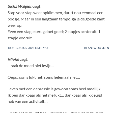
Siska Walgien
zegt:
Stap voor stap weer opklimmen, duurt nou eenmaal een
poosje. Maar in een langzaam tempo, ga je de goede kant
weer op.
Even een stapje terug doet goed; 2 stapjes achteruit, 1
stapje vooruit…
18 AUGUSTUS 2023 OM 07:13
BEANTWOORDEN
Mieke
zegt:
…raak de moed niet kwijt…
Oeps.. soms lukt het, soms helemaal niet…
Leven met een depressie is gewoon soms heel moeilijk…
Ik ben dankbaar als het me lukt… dankbaar als ik deugd
heb van een activiteit….
En als het niet lukt ben ik zeer moe… dan rust ik gewoon