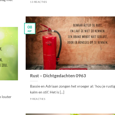
13 REACTIES
08
apr
Rust – Dichtgedachten 0963
Bassie en Adriaan zongen het vroeger al: ‘hou je rustig
kalm en stil’. Het is [...]
n louter
9 REACTIES