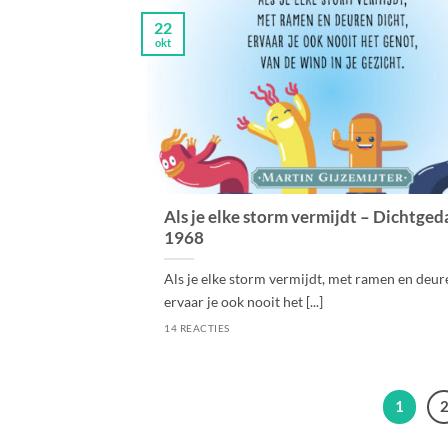
22
okt
Als je elke storm vermijdt – Dichtge
1968
Als je elke storm vermijdt, met ramen en deur
ervaar je ook nooit het [...]
14 REACTIES
1