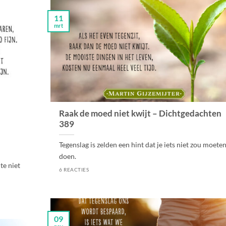
11
mrt
Raak de moed niet kwijt – Dichtgedachten
389
Tegenslag is zelden een hint dat je iets niet zou moete
doen.
te niet
6 REACTIES
09