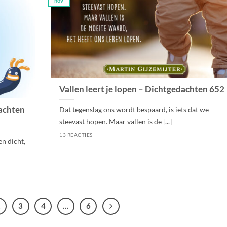
nov
Vallen leert je lopen – Dichtgedachten 652
dachten
Dat tegenslag ons wordt bespaard, is iets dat we
steevast hopen. Maar vallen is de [...]
13 REACTIES
en dicht,
2
3
4
…
6