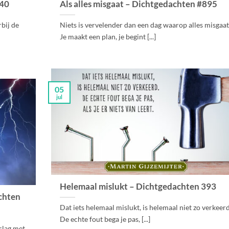
040
Als alles misgaat – Dichtgedachten #895
rbij de
Niets is vervelender dan een dag waarop alles misgaat
Je maakt een plan, je begint [...]
05
jul
Helemaal mislukt – Dichtgedachten 393
chten
Dat iets helemaal mislukt, is helemaal niet zo verkeerd
De echte fout bega je pas, [...]
nslag met