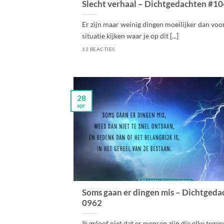
Slecht verhaal – Dichtgedachten #1
Er zijn maar weinig dingen moeilijker dan voo
situatie kijken waar je op dit [...]
12 REACTIES
28
apr
Soms gaan er dingen mis – Dichtgeda
0962
Ik geloof niet dat er mensen zijn die elke tege