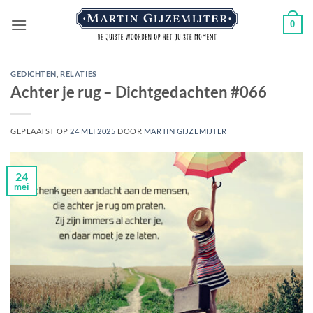
Ga
0
naar
inhoud
GEDICHTEN
,
RELATIES
Achter je rug – Dichtgedachten #066
GEPLAATST OP
24 MEI 2025
DOOR
MARTIN GIJZEMIJTER
24
mei