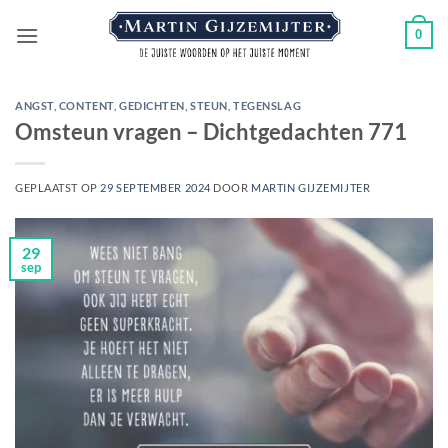
Ga
0
naar
inhoud
ANGST
,
CONTENT
,
GEDICHTEN
,
STEUN
,
TEGENSLAG
Omsteun vragen – Dichtgedachten 771
GEPLAATST OP
29 SEPTEMBER 2024
DOOR
MARTIN GIJZEMIJTER
29
sep