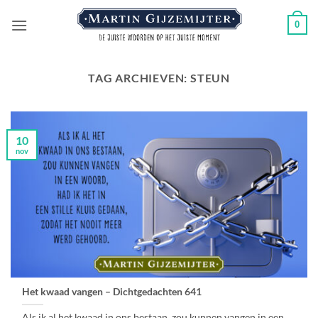
Ga
0
naar
inhoud
TAG ARCHIEVEN:
STEUN
10
nov
Het kwaad vangen – Dichtgedachten 641
Als ik al het kwaad in ons bestaan, zou kunnen vangen in een