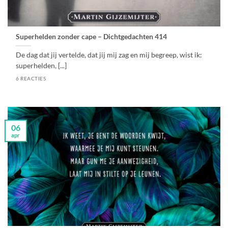
Superhelden zonder cape – Dichtgedachten 414
De dag dat jij vertelde, dat jij mij zag en mij begreep, wist ik:
superhelden, [...]
6 REACTIES
06
apr