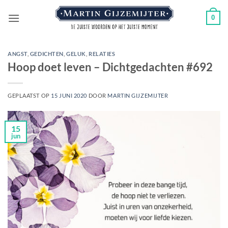
Ga
0
naar
inhoud
ANGST
,
GEDICHTEN
,
GELUK
,
RELATIES
Hoop doet leven – Dichtgedachten #692
GEPLAATST OP
15 JUNI 2020
DOOR
MARTIN GIJZEMIJTER
15
jun