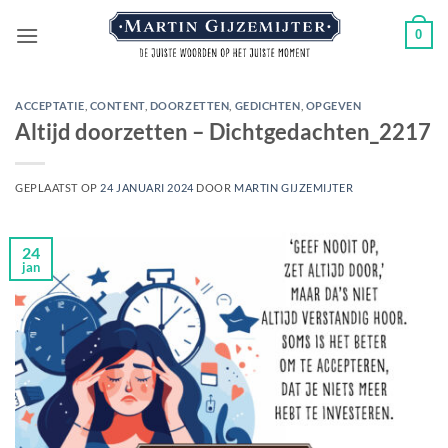
Ga
0
naar
inhoud
ACCEPTATIE
,
CONTENT
,
DOORZETTEN
,
GEDICHTEN
,
OPGEVEN
Altijd doorzetten – Dichtgedachten_2217
GEPLAATST OP
24 JANUARI 2024
DOOR
MARTIN GIJZEMIJTER
24
jan