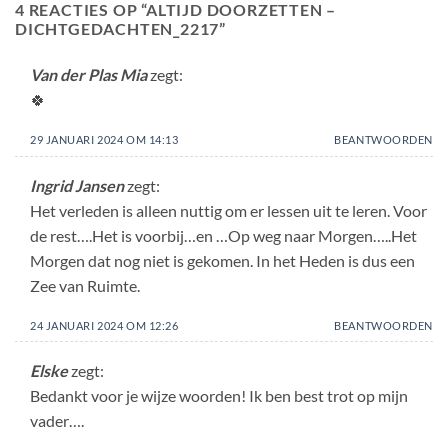
4 REACTIES OP “
ALTIJD DOORZETTEN –
DICHTGEDACHTEN_2217
”
Van der Plas Mia
zegt:
🍀
29 JANUARI 2024 OM 14:13
BEANTWOORDEN
Ingrid Jansen
zegt:
Het verleden is alleen nuttig om er lessen uit te leren. Voor
de rest….Het is voorbij…en …Op weg naar Morgen…..Het
Morgen dat nog niet is gekomen. In het Heden is dus een
Zee van Ruimte.
24 JANUARI 2024 OM 12:26
BEANTWOORDEN
Elske
zegt:
Bedankt voor je wijze woorden! Ik ben best trot op mijn
vader….