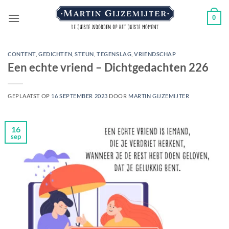
Ga
0
naar
inhoud
CONTENT
,
GEDICHTEN
,
STEUN
,
TEGENSLAG
,
VRIENDSCHAP
Een echte vriend – Dichtgedachten 226
GEPLAATST OP
16 SEPTEMBER 2023
DOOR
MARTIN GIJZEMIJTER
16
sep