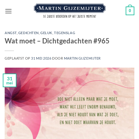
Ga
0
naar
inhoud
ANGST
,
GEDICHTEN
,
GELUK
,
TEGENSLAG
Wat moet – Dichtgedachten #965
GEPLAATST OP
31 MEI 2026
DOOR
MARTIN GIJZEMIJTER
31
mei