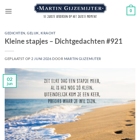
Ga
0
naar
inhoud
GEDICHTEN
,
GELUK
,
KRACHT
Kleine stapjes – Dichtgedachten #921
GEPLAATST OP
2 JUNI 2026
DOOR
MARTIN GIJZEMIJTER
02
jun