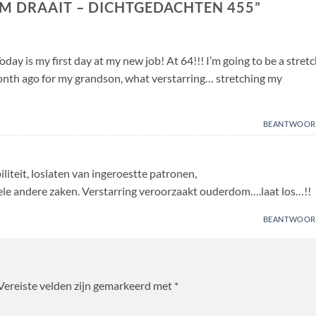
M DRAAIT – DICHTGEDACHTEN 455
”
day is my first day at my new job! At 64!!! I’m going to be a stret
month ago for my grandson, what verstarring… stretching my
BEANTWOOR
liteit, loslaten van ingeroestte patronen,
le andere zaken. Verstarring veroorzaakt ouderdom….laat los…!!
BEANTWOOR
Vereiste velden zijn gemarkeerd met
*