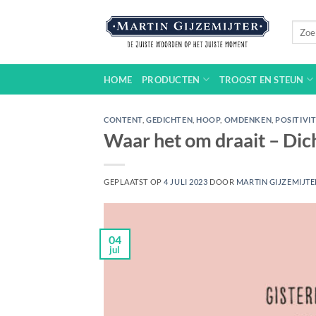
Ga
naar
Zoeke
naar:
inhoud
HOME
PRODUCTEN
TROOST EN STEUN
CONTENT
,
GEDICHTEN
,
HOOP
,
OMDENKEN
,
POSITIVIT
Waar het om draait – Di
GEPLAATST OP
4 JULI 2023
DOOR
MARTIN GIJZEMIJTE
04
jul