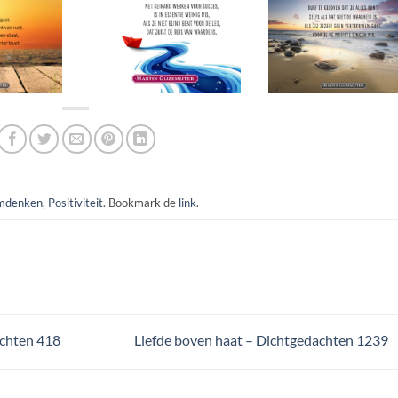
mdenken
,
Positiviteit
. Bookmark de
link
.
achten 418
Liefde boven haat – Dichtgedachten 1239