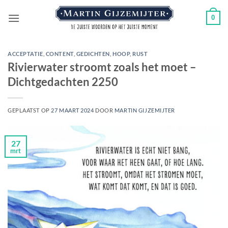
Ga
0
naar
inhoud
ACCEPTATIE
,
CONTENT
,
GEDICHTEN
,
HOOP
,
RUST
Rivierwater stroomt zoals het moet –
Dichtgedachten 2250
GEPLAATST OP
27 MAART 2024
DOOR
MARTIN GIJZEMIJTER
27
mrt