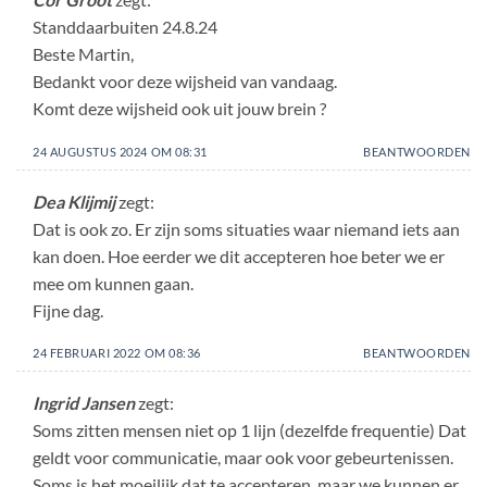
Standdaarbuiten 24.8.24
Beste Martin,
Bedankt voor deze wijsheid van vandaag.
Komt deze wijsheid ook uit jouw brein ?
24 AUGUSTUS 2024 OM 08:31
BEANTWOORDEN
Dea Klijmij
zegt:
Dat is ook zo. Er zijn soms situaties waar niemand iets aan
kan doen. Hoe eerder we dit accepteren hoe beter we er
mee om kunnen gaan.
Fijne dag.
24 FEBRUARI 2022 OM 08:36
BEANTWOORDEN
Ingrid Jansen
zegt:
Soms zitten mensen niet op 1 lijn (dezelfde frequentie) Dat
geldt voor communicatie, maar ook voor gebeurtenissen.
Soms is het moeilijk dat te accepteren, maar we kunnen er