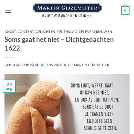
Ga
0
naar
inhoud
ANGST
,
CONTENT
,
GEDICHTEN
,
TEGENSLAG
,
ZELFVERTROUWEN
Soms gaat het niet – Dichtgedachten
1622
GEPLAATST OP
24 AUGUSTUS 2024
DOOR
MARTIN GIJZEMIJTER
24
aug