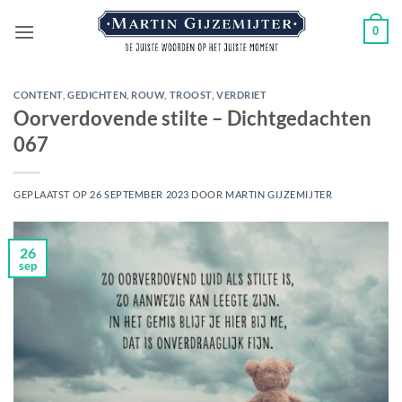
Ga
0
naar
inhoud
CONTENT
,
GEDICHTEN
,
ROUW
,
TROOST
,
VERDRIET
Oorverdovende stilte – Dichtgedachten
067
GEPLAATST OP
26 SEPTEMBER 2023
DOOR
MARTIN GIJZEMIJTER
26
sep