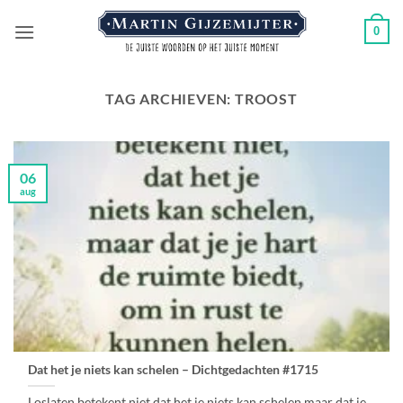
Ga
0
naar
inhoud
TAG ARCHIEVEN:
TROOST
06
aug
Dat het je niets kan schelen – Dichtgedachten #1715
Loslaten betekent niet,dat het je niets kan schelen,maar dat je