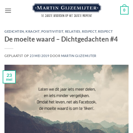
Ga
0
naar
inhoud
GEDICHTEN
,
KRACHT
,
POSITIVITEIT
,
RELATIES
,
RESPECT
,
RESPECT
De moeite waard – Dichtgedachten #4
GEPLAATST OP
23 MEI 2019
DOOR
MARTIN GIJZEMIJTER
23
mei