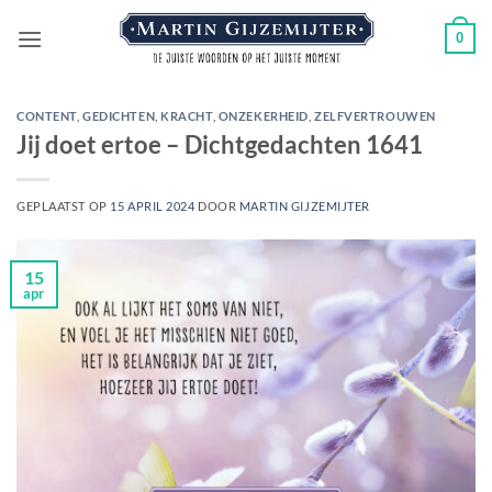
Ga
0
naar
inhoud
CONTENT
,
GEDICHTEN
,
KRACHT
,
ONZEKERHEID
,
ZELFVERTROUWEN
Jij doet ertoe – Dichtgedachten 1641
GEPLAATST OP
15 APRIL 2024
DOOR
MARTIN GIJZEMIJTER
15
apr