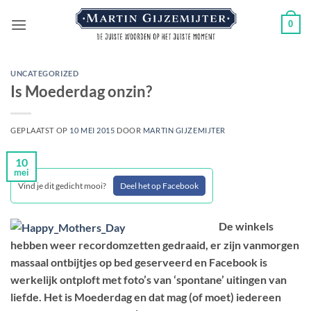
Ga
0
naar
inhoud
UNCATEGORIZED
Is Moederdag onzin?
GEPLAATST OP
10 MEI 2015
DOOR
MARTIN GIJZEMIJTER
10
mei
Vind je dit gedicht mooi?
Deel het op Facebook
De winkels
hebben weer recordomzetten gedraaid, er zijn vanmorgen
massaal ontbijtjes op bed geserveerd en Facebook is
werkelijk ontploft met foto’s van ‘spontane’ uitingen van
liefde. Het is Moederdag en dat mag (of moet) iedereen