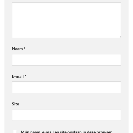
Naam
*
E-mail
*
Site
Mijn naam, e-mail en site opslaan in deze browser