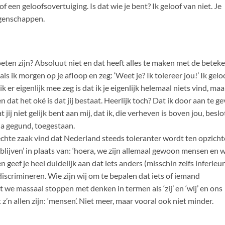
f een geloofsovertuiging. Is dat wie je bent? Ik geloof van niet. Je
igenschappen.
oeten zijn? Absoluut niet en dat heeft alles te maken met de beteke
ls ik morgen op je afloop en zeg: ‘Weet je? Ik tolereer jou!’ Ik gelo
er eigenlijk mee zeg is dat ik je eigenlijk helemaal niets vind, maa
en dat het oké is dat jij bestaat. Heerlijk toch? Dat ik door aan te g
 jij niet gelijk bent aan mij, dat ik, die verheven is boven jou, besl
uja gegund, toegestaan.
lechte zaak vind dat Nederland steeds toleranter wordt ten opzicht
 blijven’ in plaats van: ‘hoera, we zijn allemaal gewoon mensen en 
 geef je heel duidelijk aan dat iets anders (misschin zelfs inferieur)
discrimineren. Wie zijn wij om te bepalen dat iets of iemand
we massaal stoppen met denken in termen als ‘zij’ en ‘wij’ en ons
z’n allen zijn: ‘mensen’. Niet meer, maar vooral ook niet minder.