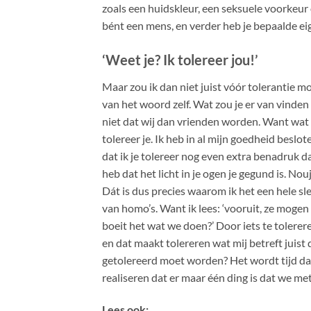
zoals een huidskleur, een seksuele voorkeur o
bént een mens, en verder heb je bepaalde e
‘Weet je? Ik tolereer jou!’
Maar zou ik dan niet juist vóór tolerantie m
van het woord zelf. Wat zou je er van vinden a
niet dat wij dan vrienden worden. Want wat ik 
tolereer je. Ik heb in al mijn goedheid beslot
dat ik je tolereer nog even extra benadruk dat
heb dat het licht in je ogen je gegund is. No
Dát is dus precies waarom ik het een hele s
van homo’s. Want ik lees: ‘vooruit, ze mogen
boeit het wat we doen?’ Door iets te tolereren
en dat maakt tolereren wat mij betreft juist 
getolereerd moet worden? Het wordt tijd dat 
realiseren dat er maar één ding is dat we met 
Lees ook: