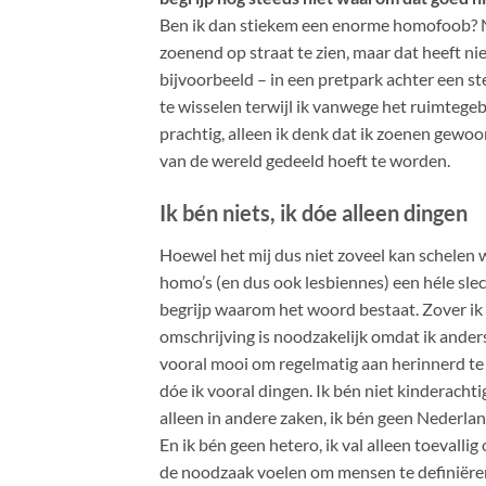
Ben ik dan stiekem een enorme homofoob? Nie
zoenend op straat te zien, maar dat heeft nie
bijvoorbeeld – in een pretpark achter een stel
te wisselen terwijl ik vanwege het ruimtegeb
prachtig, alleen ik denk dat ik zoenen gewoon
van de wereld gedeeld hoeft te worden.
Ik bén niets, ik dóe alleen dingen
Hoewel het mij dus niet zoveel kan schelen 
homo’s (en dus ook lesbiennes) een héle slec
begrijp waarom het woord bestaat. Zover ik
omschrijving is noodzakelijk omdat ik anders
vooral mooi om regelmatig aan herinnerd te 
dóe ik vooral dingen. Ik bén niet kinderachtig
alleen in andere zaken, ik bén geen Nederlan
En ik bén geen hetero, ik val alleen toevall
de noodzaak voelen om mensen te definiëren