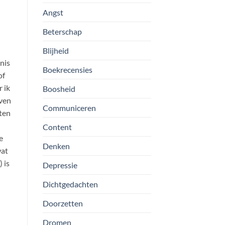
Angst
Beterschap
Blijheid
nis
Boekrecensies
of
r ik
Boosheid
even
Communiceren
oten
Content
e
Denken
wat
 is
Depressie
Dichtgedachten
Doorzetten
Dromen