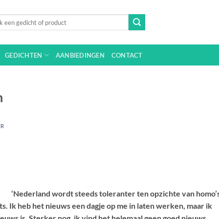
n
GEDICHTEN
AANBIEDINGEN
CONTACT
n
ER
‘Nederland wordt steeds toleranter ten opzichte van homo’s
ts. Ik heb het nieuws een dagje op me in laten werken, maar ik
euws is. Sterker nog, ik vind het helemaal geen goed nieuws.