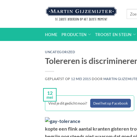
Ga
naar
Zoeke
naar:
inhoud
HOME
PRODUCTEN
TROOST EN STEUN
UNCATEGORIZED
Tolereren is discriminere
GEPLAATST OP
12 MEI 2015
DOOR
MARTIN GIJZEMIJT
12
mei
Vind je dit gedicht mooi?
Deel het op Facebook
kopte een flink aantal kranten gisteren tro
begrijp nog steeds niet waarom dat goed ni