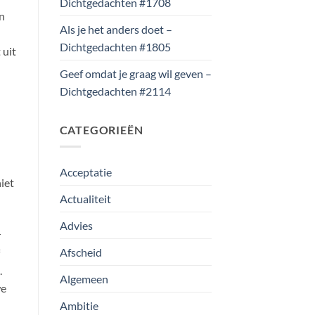
Dichtgedachten #1708
n
Als je het anders doet –
Dichtgedachten #1805
 uit
Geef omdat je graag wil geven –
Dichtgedachten #2114
CATEGORIEËN
Acceptatie
iet
Actualiteit
Advies
r
Afscheid
.
Algemeen
we
Ambitie