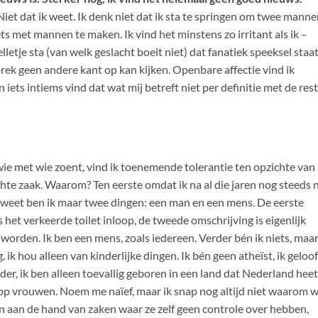
t dat ik weet. Ik denk niet dat ik sta te springen om twee manne
ts met mannen te maken. Ik vind het minstens zo irritant als ik –
letje sta (van welk geslacht boeit niet) dat fanatiek speeksel staat
rek geen andere kant op kan kijken. Openbare affectie vind ik
 iets intiems vind dat wat mij betreft niet per definitie met de rest
wie met wie zoent, vind ik toenemende tolerantie ten opzichte van
hte zaak. Waarom? Ten eerste omdat ik na al die jaren nog steeds n
 weet ben ik maar twee dingen: een man en een mens. De eerste
 het verkeerde toilet inloop, de tweede omschrijving is eigenlijk
worden. Ik ben een mens, zoals iedereen. Verder bén ik niets, maa
, ik hou alleen van kinderlijke dingen. Ik bén geen atheïst, ik geloof
der, ik ben alleen toevallig geboren in een land dat Nederland heet
ig op vrouwen. Noem me naïef, maar ik snap nog altijd niet waarom 
 aan de hand van zaken waar ze zelf geen controle over hebben,