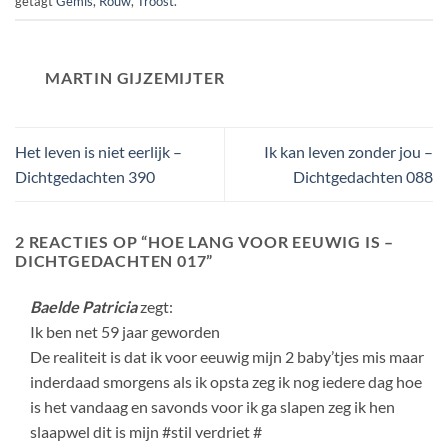
getagt
Gemis
,
Rouw
,
Troost
.
MARTIN GIJZEMIJTER
Het leven is niet eerlijk –
Ik kan leven zonder jou –
Dichtgedachten 390
Dichtgedachten 088
2 REACTIES OP “
HOE LANG VOOR EEUWIG IS –
DICHTGEDACHTEN 017
”
Baelde Patricia
zegt:
Ik ben net 59 jaar geworden
De realiteit is dat ik voor eeuwig mijn 2 baby’tjes mis maar
inderdaad smorgens als ik opsta zeg ik nog iedere dag hoe
is het vandaag en savonds voor ik ga slapen zeg ik hen
slaapwel dit is mijn #stil verdriet #