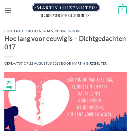
Ga
0
naar
inhoud
CONTENT
,
GEDICHTEN
,
GEMIS
,
ROUW
,
TROOST
Hoe lang voor eeuwig is – Dichtgedachten
017
GEPLAATST OP
22 AUGUSTUS 2023
DOOR
MARTIN GIJZEMIJTER
22
aug