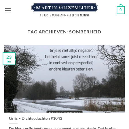
Ga
0
naar
inhoud
TAG ARCHIEVEN:
SOMBERHEID
23
jan
Grijs – Dichtgedachten #1043
De kleur grijs heeft nogal een negatieve reputatie. Dat is niet