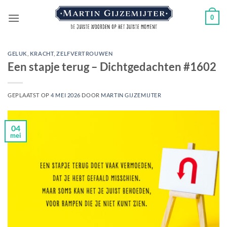
Ga
0
naar
inhoud
GELUK
,
KRACHT
,
ZELFVERTROUWEN
Een stapje terug – Dichtgedachten #1602
GEPLAATST OP
4 MEI 2026
DOOR
MARTIN GIJZEMIJTER
04
mei