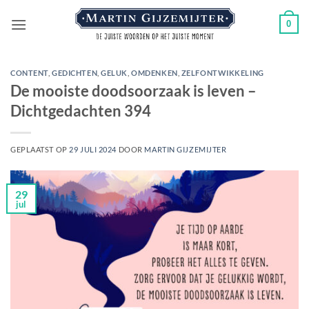
Ga
0
naar
inhoud
CONTENT
,
GEDICHTEN
,
GELUK
,
OMDENKEN
,
ZELFONTWIKKELING
De mooiste doodsoorzaak is leven –
Dichtgedachten 394
GEPLAATST OP
29 JULI 2024
DOOR
MARTIN GIJZEMIJTER
29
jul