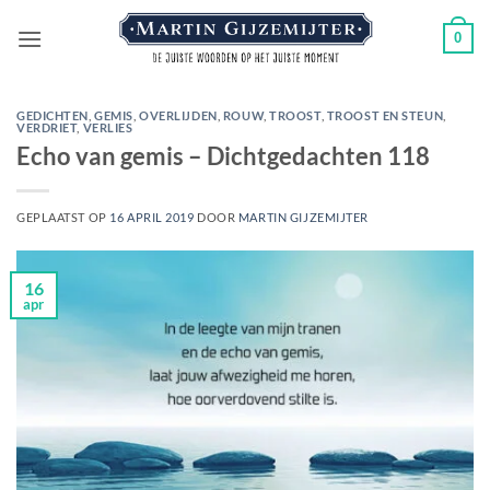
Ga
0
naar
inhoud
GEDICHTEN
,
GEMIS
,
OVERLIJDEN
,
ROUW
,
TROOST
,
TROOST EN STEUN
,
VERDRIET
,
VERLIES
Echo van gemis – Dichtgedachten 118
GEPLAATST OP
16 APRIL 2019
DOOR
MARTIN GIJZEMIJTER
16
apr